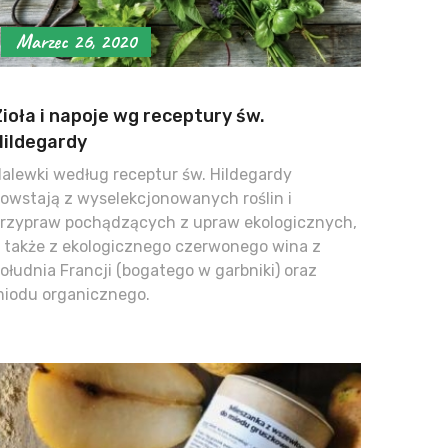
Marzec 26, 2020
ioła i napoje wg receptury św.
Hildegardy
alewki według receptur św. Hildegardy
owstają z wyselekcjonowanych roślin i
rzypraw pochądzących z upraw ekologicznych,
 także z ekologicznego czerwonego wina z
ołudnia Francji (bogatego w garbniki) oraz
iodu organicznego.