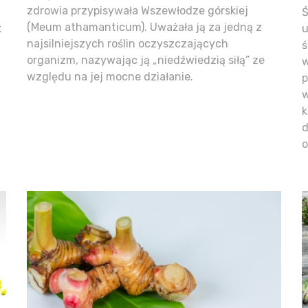
zdrowia przypisywała Wszewłodze górskiej
Ś
(Meum athamanticum). Uważała ją za jedną z
k
u
najsilniejszych roślin oczyszczających
ś
organizm, nazywając ją „niedźwiedzią siłą” ze
w
względu na jej mocne działanie.
p
w
k
d
o