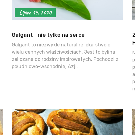
Lipiec 19, 2020
Galgant - nie tylko na serce
Z
Galgant to niezwykłe naturalne lekarstwo o
wielu cennych właściwościach. Jest to bylina
N
zaliczana do rodziny imbirowatych. Pochodzi z
p
południowo-wschodniej Azji.
p
a
p
m