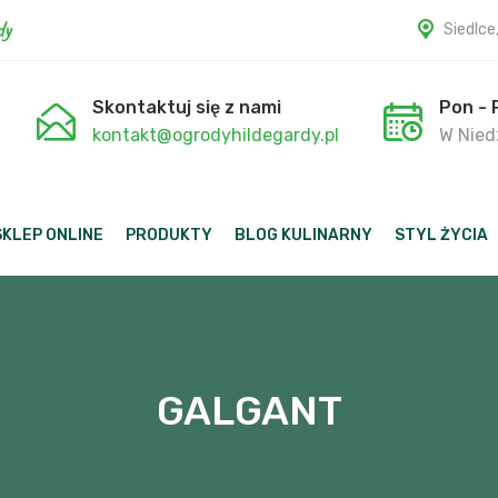
dy
Siedlce
Skontaktuj się z nami
Pon - 
kontakt@ogrodyhildegardy.pl
W Niedz
SKLEP ONLINE
PRODUKTY
BLOG KULINARNY
STYL ŻYCIA
GALGANT