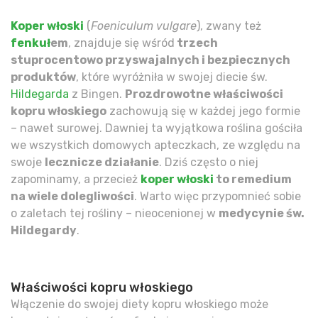
Koper włoski
(
Foeniculum vulgare
), zwany też
fenkuł
em
, znajduje się wśród
trzech
stuprocentowo przyswajalnych i bezpiecznych
produktów
, które wyróżniła w swojej diecie św.
Hildegarda
z Bingen.
Prozdrowotne właściwości
kopru włoskiego
zachowują się w każdej jego formie
– nawet surowej. Dawniej ta wyjątkowa roślina gościła
we wszystkich domowych apteczkach, ze względu na
swoje
lecznicze działanie
. Dziś często o niej
zapominamy, a przecież
koper włoski
to remedium
na wiele dolegliwości
. Warto więc przypomnieć sobie
o zaletach tej rośliny – nieocenionej w
medycynie św.
Hildegardy
.
Właściwości kopru włoskiego
Włączenie do swojej diety kopru włoskiego może