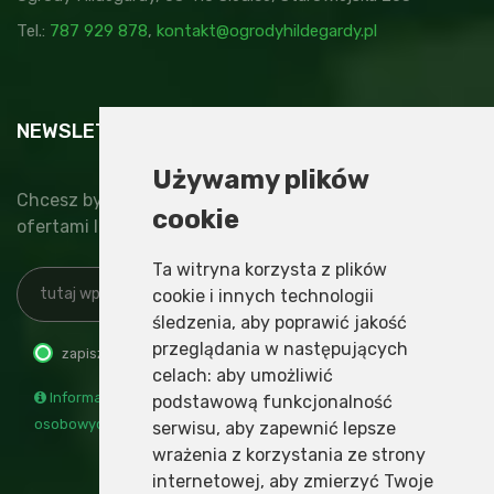
Tel.:
787 929 878
,
kontakt@ogrodyhildegardy.pl
NEWSLETTER
Używamy plików
Chcesz być na bieżąco z nowinkami, specjalnymi
cookie
ofertami lub najnowszymi wydarzeniami?
Ta witryna korzysta z plików
cookie i innych technologii
śledzenia, aby poprawić jakość
przeglądania w następujących
zapisz
wypisz
celach:
aby umożliwić
Informacja o administratorze i przetwarzaniu danych
podstawową funkcjonalność
osobowych
serwisu
,
aby zapewnić lepsze
wrażenia z korzystania ze strony
internetowej
,
aby zmierzyć Twoje