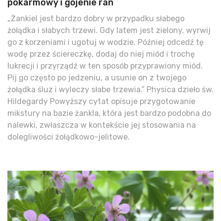
pokarmowy i gojenie ran
„Żankiel jest bardzo dobry w przypadku słabego
żołądka i słabych trzewi. Gdy latem jest zielony, wyrwij
go z korzeniami i ugotuj w wodzie. Później odcedź tę
wodę przez ściereczkę, dodaj do niej miód i trochę
lukrecji i przyrządź w ten sposób przyprawiony miód.
Pij go często po jedzeniu, a usunie on z twojego
żołądka śluz i wyleczy słabe trzewia.” Physica dzieło św.
Hildegardy Powyższy cytat opisuje przygotowanie
mikstury na bazie żankla, która jest bardzo podobna do
nalewki, zwłaszcza w kontekście jej stosowania na
dolegliwości żołądkowo-jelitowe.