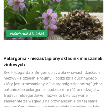
Październik 27, 2025
Pelargonia - niezastąpiony składnik mieszanek
ziołowych
Św. Hildegarda z Bingen opisywała w swoich dziełach
niezwykłe działanie rośliny - bodziszka cuchnącego,
który jest utożsamiany z “pelargonią szlachetną” (choć
botanicznie pelargonie i bodziszki to różne rodzaje) w
tradycji hildegardowej nazwy te były używane
zamiennie ze względu na przynależenie do tej samej
rodziny Geraniaceae, co było ogólnie określanych jako