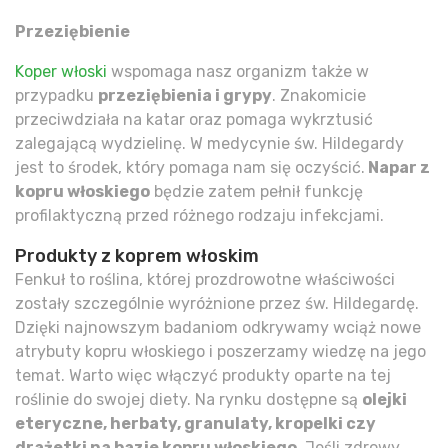
Przeziębienie
Koper włoski
wspomaga nasz organizm także w
przypadku
przeziębienia i grypy
. Znakomicie
przeciwdziała na katar oraz pomaga wykrztusić
zalegającą wydzielinę. W medycynie św. Hildegardy
jest to środek, który pomaga nam się oczyścić.
Napar z
kopru włoskiego
będzie zatem pełnił funkcję
profilaktyczną przed różnego rodzaju infekcjami.
Produkty z koprem włoskim
Fenkuł to roślina, której prozdrowotne właściwości
zostały szczególnie wyróżnione przez św. Hildegardę.
Dzięki najnowszym badaniom odkrywamy wciąż nowe
atrybuty kopru włoskiego i poszerzamy wiedzę na jego
temat. Warto więc włączyć produkty oparte na tej
roślinie do swojej diety. Na rynku dostępne są
olejki
eteryczne, herbaty, granulaty, kropelki czy
drażetki na bazie kopru włoskiego
. Jeśli zdrowy