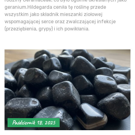
geranium.Hildegarda ceniła tę roślinę przede
wszystkim jako składnik mieszanki ziołowej
wspomagającej serce oraz zwalczającej infekcje
(przeziębienia, grypy) i ich powikłania.
Październik 18, 2025