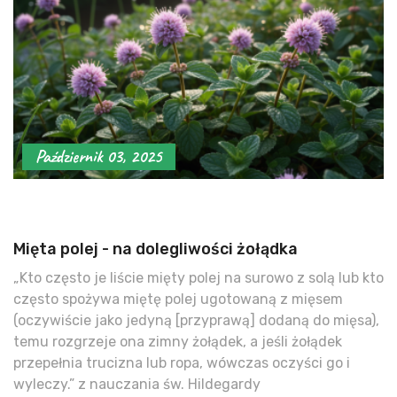
Październik 03, 2025
Mięta polej - na dolegliwości żołądka
„Kto często je liście mięty polej na surowo z solą lub kto
często spożywa miętę polej ugotowaną z mięsem
(oczywiście jako jedyną [przyprawą] dodaną do mięsa),
temu rozgrzeje ona zimny żołądek, a jeśli żołądek
przepełnia trucizna lub ropa, wówczas oczyści go i
wyleczy.” z nauczania św. Hildegardy