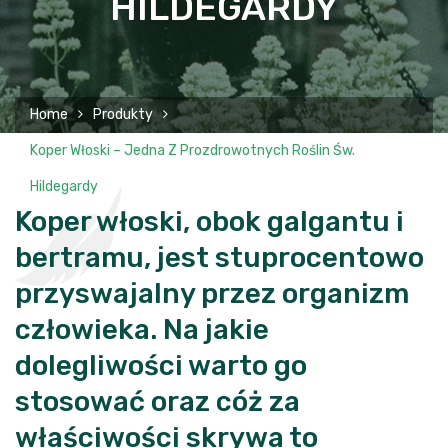
HILDEGARDY
Home
Produkty
Koper Włoski – Jedna Z Prozdrowotnych Roślin Św.
Hildegardy
Koper włoski, obok galgantu i
bertramu, jest stuprocentowo
przyswajalny przez organizm
człowieka. Na jakie
dolegliwości warto go
stosować oraz cóż za
właściwości skrywa to