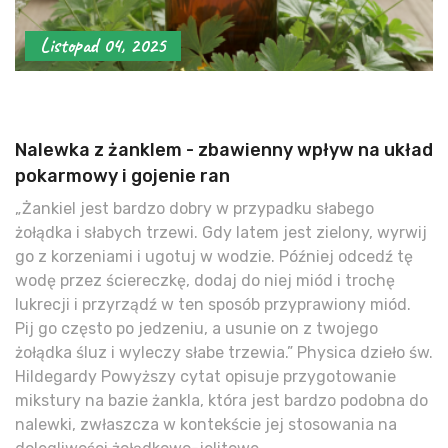
Listopad 04, 2025
Nalewka z żanklem - zbawienny wpływ na układ
pokarmowy i gojenie ran
„Żankiel jest bardzo dobry w przypadku słabego
żołądka i słabych trzewi. Gdy latem jest zielony, wyrwij
go z korzeniami i ugotuj w wodzie. Później odcedź tę
wodę przez ściereczkę, dodaj do niej miód i trochę
lukrecji i przyrządź w ten sposób przyprawiony miód.
Pij go często po jedzeniu, a usunie on z twojego
żołądka śluz i wyleczy słabe trzewia.” Physica dzieło św.
Hildegardy Powyższy cytat opisuje przygotowanie
mikstury na bazie żankla, która jest bardzo podobna do
nalewki, zwłaszcza w kontekście jej stosowania na