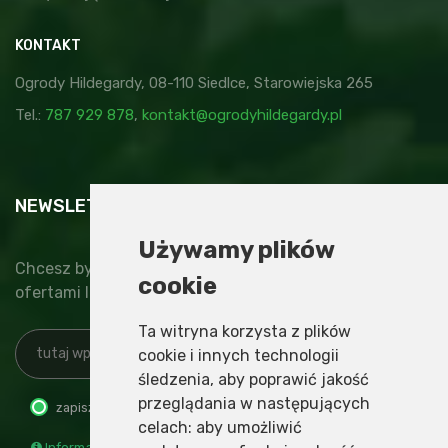
KONTAKT
Ogrody Hildegardy, 08-110 Siedlce, Starowiejska 265
Tel.:
787 929 878
,
kontakt@ogrodyhildegardy.pl
NEWSLETTER
Używamy plików
Chcesz być na bieżąco z nowinkami, specjalnymi
cookie
ofertami lub najnowszymi wydarzeniami?
Ta witryna korzysta z plików
cookie i innych technologii
śledzenia, aby poprawić jakość
przeglądania w następujących
zapisz
wypisz
celach:
aby umożliwić
Informacja o administratorze i przetwarzaniu danych