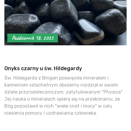
Październik 18, 2025
Onyks czarny u św. Hildegardy
Św. Hildegarda z Bingen poświęciła minerałom i
kamieniom szlachetnym obszerny rozdział w swoim
dziele przyrodoleczniczym, zatytułowanym "Physica" .
Jej nauka o minerałach opiera się na przekonaniu, że
Bóg pozostawił w nich "wiele cnót i mocy" w celu
niesienia pomocy i uzdrawiania człowieka.