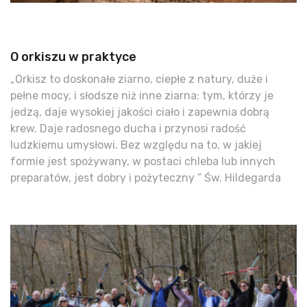
O orkiszu w praktyce
„Orkisz to doskonałe ziarno, ciepłe z natury, duże i
pełne mocy, i słodsze niż inne ziarna: tym, którzy je
jedzą, daje wysokiej jakości ciało i zapewnia dobrą
krew. Daje radosnego ducha i przynosi radość
ludzkiemu umysłowi. Bez względu na to, w jakiej
formie jest spożywany, w postaci chleba lub innych
preparatów, jest dobry i pożyteczny ” Św. Hildegarda