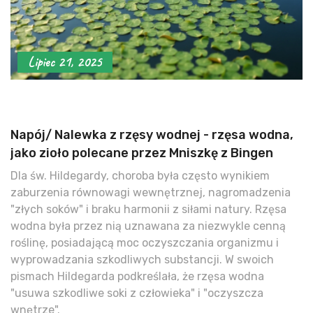
Lipiec 21, 2025
Napój/ Nalewka z rzęsy wodnej - rzęsa wodna,
jako zioło polecane przez Mniszkę z Bingen
Dla św. Hildegardy, choroba była często wynikiem
zaburzenia równowagi wewnętrznej, nagromadzenia
"złych soków" i braku harmonii z siłami natury. Rzęsa
wodna była przez nią uznawana za niezwykle cenną
roślinę, posiadającą moc oczyszczania organizmu i
wyprowadzania szkodliwych substancji. W swoich
pismach Hildegarda podkreślała, że rzęsa wodna
"usuwa szkodliwe soki z człowieka" i "oczyszcza
wnętrze".