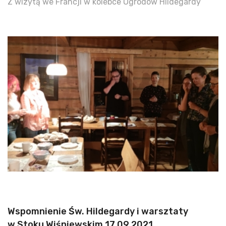
Z wizytą we Francji w kolebce Ogrodów Hildegardy
Wspomnienie Św. Hildegardy i warsztaty
w Stoku Wiśniewskim 17.09.2021