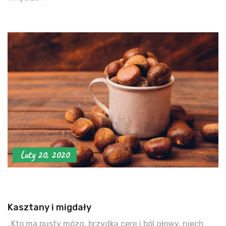
Luty 20, 2020
Kasztany i migdały
„Kto ma pusty mózg, brzydką cerę i ból głowy, niech