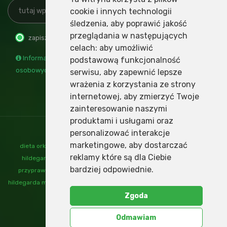
cookie i innych technologii
śledzenia, aby poprawić jakość
przeglądania w następujących
zapisz
wypisz
celach:
aby umożliwić
Informacja o administratorze i przetwarzaniu danych
podstawową funkcjonalność
osobowych
serwisu
,
aby zapewnić lepsze
wrażenia z korzystania ze strony
internetowej
,
aby zmierzyć Twoje
zainteresowanie naszymi
produktami i usługami oraz
personalizować interakcje
marketingowe
,
aby dostarczać
dieta orkiszowa
,
mąka orkiszowa
,
nalewki św hildegardy
,
ogrody
reklamy które są dla Ciebie
hildegardy
,
orkisz
,
produkty orkiszowe
,
przepisy św hildegardy
,
bardziej odpowiednie
.
przyprawy św hildegardy
,
św hildegarda
,
św hildegarda dieta
,
św
hildegarda mąka
,
św hildegarda przyprawy
,
św hildegarda zioła
,
zioła św
hildegardy
Zgoda
Polityka prywatności
Kontakt
Odmawiam