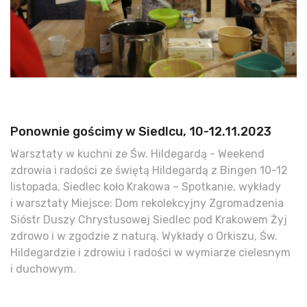
Ponownie gościmy w Siedlcu, 10-12.11.2023
Warsztaty w kuchni ze Św. Hildegardą - Weekend
zdrowia i radości ze świętą Hildegardą z Bingen 10-12
listopada, Siedlec koło Krakowa – Spotkanie, wykłady
i warsztaty Miejsce: Dom rekolekcyjny Zgromadzenia
Sióstr Duszy Chrystusowej Siedlec pod Krakowem Żyj
zdrowo i w zgodzie z naturą. Wykłady o Orkiszu, Św.
Hildegardzie i zdrowiu i radości w wymiarze cielesnym
i duchowym.