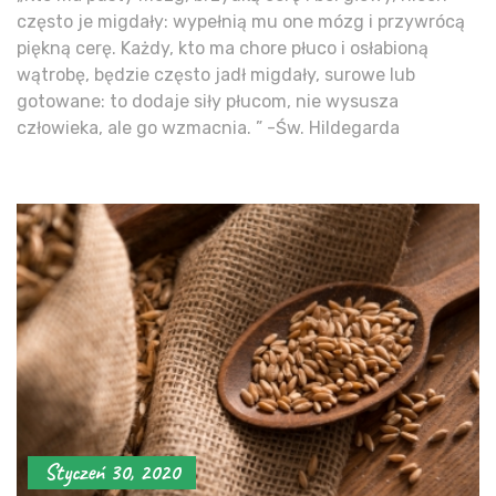
często je migdały: wypełnią mu one mózg i przywrócą
piękną cerę. Każdy, kto ma chore płuco i osłabioną
wątrobę, będzie często jadł migdały, surowe lub
gotowane: to dodaje siły płucom, nie wysusza
człowieka, ale go wzmacnia. ” -Św. Hildegarda
Styczeń 30, 2020