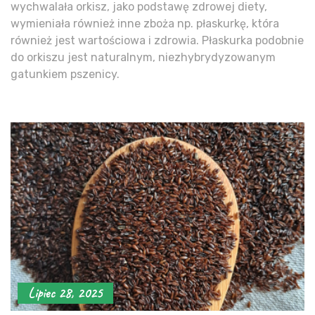
wychwalała orkisz, jako podstawę zdrowej diety,
wymieniała również inne zboża np. płaskurkę, która
również jest wartościowa i zdrowia. Płaskurka podobnie
do orkiszu jest naturalnym, niezhybrydyzowanym
gatunkiem pszenicy.
Lipiec 28, 2025