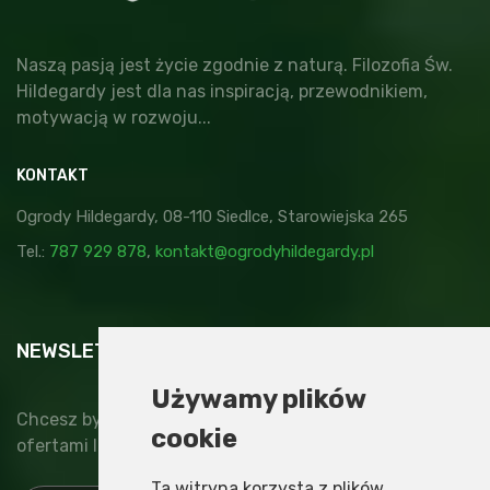
Naszą pasją jest życie zgodnie z naturą. Filozofia Św.
Hildegardy jest dla nas inspiracją, przewodnikiem,
motywacją w rozwoju...
KONTAKT
Ogrody Hildegardy, 08-110 Siedlce, Starowiejska 265
Tel.:
787 929 878
,
kontakt@ogrodyhildegardy.pl
NEWSLETTER
Używamy plików
Chcesz być na bieżąco z nowinkami, specjalnymi
cookie
ofertami lub najnowszymi wydarzeniami?
Ta witryna korzysta z plików