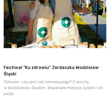
Festiwal "Ku zdrowiu" Jordaszka Wodzisław
Śląski
Zdrowie- czy jest coś cenniejszego? Z wizytą
w Wodzisławiu Śląskim. Wspaniałe miejsce, ludzie i ich
pasje.