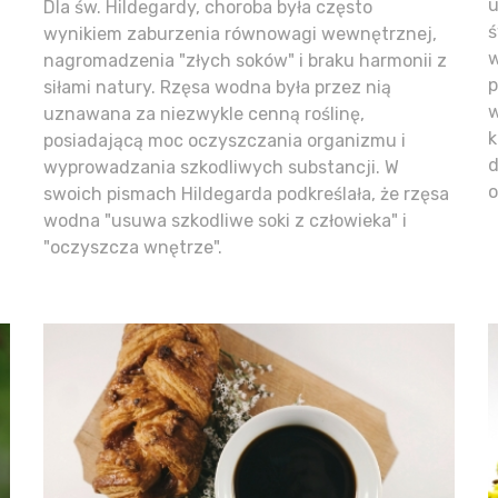
u
Dla św. Hildegardy, choroba była często
ś
wynikiem zaburzenia równowagi wewnętrznej,
w
nagromadzenia "złych soków" i braku harmonii z
p
siłami natury. Rzęsa wodna była przez nią
w
uznawana za niezwykle cenną roślinę,
k
posiadającą moc oczyszczania organizmu i
d
wyprowadzania szkodliwych substancji. W
o
swoich pismach Hildegarda podkreślała, że rzęsa
wodna "usuwa szkodliwe soki z człowieka" i
"oczyszcza wnętrze".