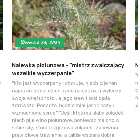
Wrzesień 26, 2025
Nalewka piołunowa - “mistrz zwalczający
wszelkie wyczerpanie”
ą
"
z
n
"Kto jest wyczerpany i choruje, niech pije ten
c
napój co trzeci dzień, rano na czczo, a wyleczy
o
swoje wnętrzności, a jego krew i soki będą
z
zdrowsze. Ponadto, będzie miał jasne oczy i
wzmocnione serce." "Jeśli ktoś ma słaby żołądek,
niech pije wino piołunowe, ponieważ ma ono w
sobie siłę, która rozgrzewa żołądek i zapewnia
prawidłowe trawienie, a także wspiera dobre