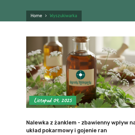
Home
Wyszukiwarka
Listopad 04, 2025
Nalewka z żanklem - zbawienny wpływ n
układ pokarmowy i gojenie ran