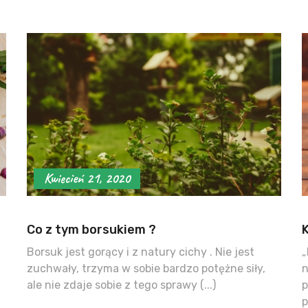
Kwiecień 21, 2020
Co z tym borsukiem ?
Borsuk jest gorący i z natury cichy . Nie jest
„
zuchwały, trzyma w sobie bardzo potężne siły,
n
ale nie zdaje sobie z tego sprawy (...)
p
p