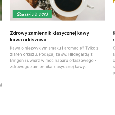
Styczeń 23, 2023
Zdrowy zamiennik klasycznej kawy -
kawa orkiszowa
r
Kawa o niezwykłym smaku i aromacie? Tylko z
K
.
ziaren orkiszu. Podążaj za św. Hildegardą z
s
Bingen i uwierz w moc naparu orkiszowego -
c
zdrowego zamiennika klasycznej kawy.
s
p
i