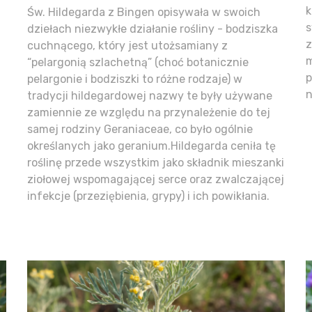
k
Św. Hildegarda z Bingen opisywała w swoich
s
dziełach niezwykłe działanie rośliny - bodziszka
z
cuchnącego, który jest utożsamiany z
m
“pelargonią szlachetną” (choć botanicznie
p
pelargonie i bodziszki to różne rodzaje) w
n
tradycji hildegardowej nazwy te były używane
zamiennie ze względu na przynależenie do tej
samej rodziny Geraniaceae, co było ogólnie
określanych jako geranium.Hildegarda ceniła tę
roślinę przede wszystkim jako składnik mieszanki
ziołowej wspomagającej serce oraz zwalczającej
infekcje (przeziębienia, grypy) i ich powikłania.