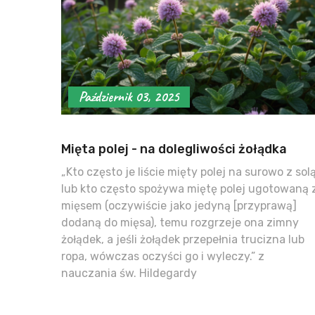
Październik 03, 2025
Mięta polej - na dolegliwości żołądka
„Kto często je liście mięty polej na surowo z sol
lub kto często spożywa miętę polej ugotowaną 
mięsem (oczywiście jako jedyną [przyprawą]
dodaną do mięsa), temu rozgrzeje ona zimny
żołądek, a jeśli żołądek przepełnia trucizna lub
ropa, wówczas oczyści go i wyleczy.” z
nauczania św. Hildegardy