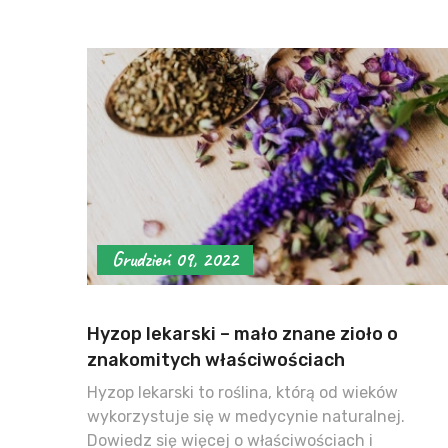
Grudzień 09, 2022
Hyzop lekarski – mało znane zioło o
znakomitych właściwościach
Hyzop lekarski to roślina, którą od wieków
wykorzystuje się w medycynie naturalnej.
Dowiedz się więcej o właściwościach i