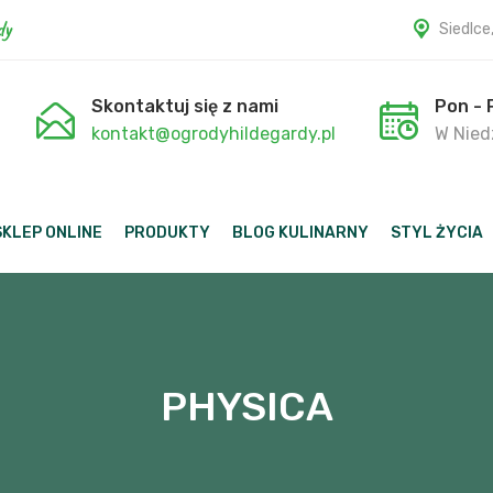
dy
Siedlce
Skontaktuj się z nami
Pon - 
kontakt@ogrodyhildegardy.pl
W Niedz
SKLEP ONLINE
PRODUKTY
BLOG KULINARNY
STYL ŻYCIA
PHYSICA