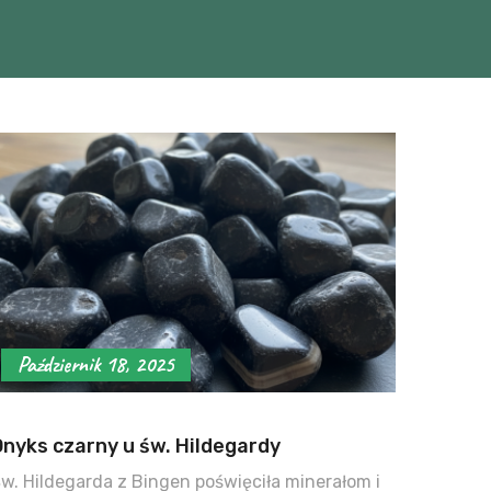
Październik 18, 2025
Onyks czarny u św. Hildegardy
w. Hildegarda z Bingen poświęciła minerałom i