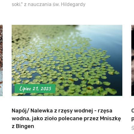
soki." z nauczania św. Hildegardy
Lipiec 21, 2025
Napój/ Nalewka z rzęsy wodnej - rzęsa
wodna, jako zioło polecane przez Mniszkę
p
z Bingen
Ś