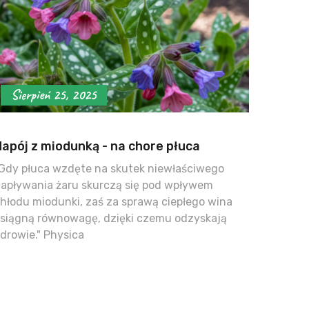
Sierpień 25, 2025
Napój z miodunką - na chore płuca
Gdy płuca wzdęte na skutek niewłaściwego
apływania żaru skurczą się pod wpływem
hłodu miodunki, zaś za sprawą ciepłego wina
siągną równowagę, dzięki czemu odzyskają
drowie." Physica