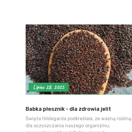
Lipiec 28, 2025
Babka płesznik - dla zdrowia jelit
Święta Hildegarda podkreślała, że ważną rośliną
dla oczyszczania naszego organizmu,