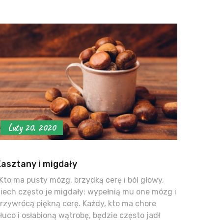
Luty 20, 2020
Kasztany i migdały
Kto ma pusty mózg, brzydką cerę i ból głowy,
iech często je migdały: wypełnią mu one mózg i
rzywrócą piękną cerę. Każdy, kto ma chore
łuco i osłabioną wątrobę, będzie często jadł