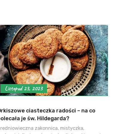
Listopad 23, 2023
Orkiszowe ciasteczka radości – na co
olecała je św. Hildegarda?
redniowieczna zakonnica, mistyczka,