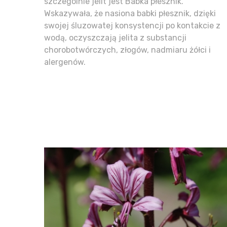
szczególnie jelit jest Babka płesznik.
Wskazywała, że nasiona babki płesznik, dzięki
swojej śluzowatej konsystencji po kontakcie z
wodą, oczyszczają jelita z substancji
chorobotwórczych, złogów, nadmiaru żółci i
alergenów.