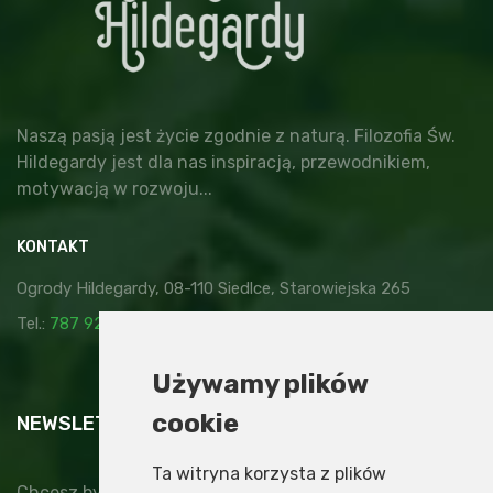
Naszą pasją jest życie zgodnie z naturą. Filozofia Św.
Hildegardy jest dla nas inspiracją, przewodnikiem,
motywacją w rozwoju...
KONTAKT
Ogrody Hildegardy, 08-110 Siedlce, Starowiejska 265
Tel.:
787 929 878
,
kontakt@ogrodyhildegardy.pl
Używamy plików
cookie
NEWSLETTER
Ta witryna korzysta z plików
Chcesz być na bieżąco z nowinkami, specjalnymi