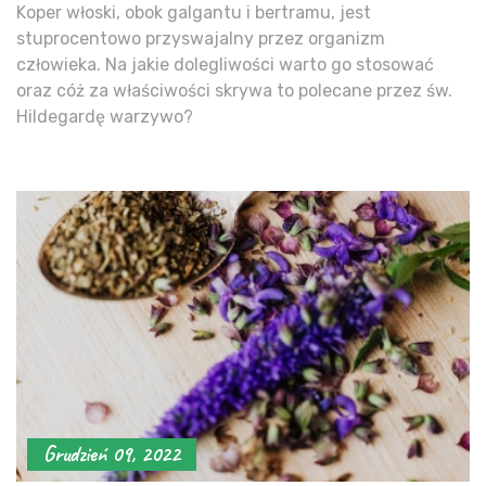
Koper włoski, obok galgantu i bertramu, jest
stuprocentowo przyswajalny przez organizm
człowieka. Na jakie dolegliwości warto go stosować
oraz cóż za właściwości skrywa to polecane przez św.
Hildegardę warzywo?
Grudzień 09, 2022