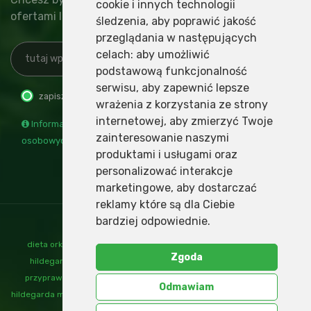
cookie i innych technologii
ofertami lub najnowszymi wydarzeniami?
śledzenia, aby poprawić jakość
przeglądania w następujących
celach:
aby umożliwić
podstawową funkcjonalność
serwisu
,
aby zapewnić lepsze
zapisz
wypisz
wrażenia z korzystania ze strony
internetowej
,
aby zmierzyć Twoje
Informacja o administratorze i przetwarzaniu danych
zainteresowanie naszymi
osobowych
produktami i usługami oraz
personalizować interakcje
marketingowe
,
aby dostarczać
reklamy które są dla Ciebie
bardziej odpowiednie
.
dieta orkiszowa
,
mąka orkiszowa
,
nalewki św hildegardy
,
ogrody
Zgoda
hildegardy
,
orkisz
,
produkty orkiszowe
,
przepisy św hildegardy
,
przyprawy św hildegardy
,
św hildegarda
,
św hildegarda dieta
,
św
Odmawiam
hildegarda mąka
,
św hildegarda przyprawy
,
św hildegarda zioła
,
zioła św
hildegardy