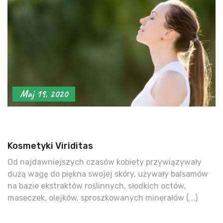
Maj 19, 2020
Kosmetyki Viriditas
Od najdawniejszych czasów kobiety przywiązywały
dużą wagę do piękna swojej skóry, używały balsamów
na bazie ekstraktów roślinnych, słodkich octów,
maseczek, olejków, sproszkowanych minerałów (...)