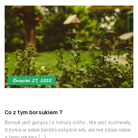
Kwiecień 21, 2020
Co z tym borsukiem ?
Borsuk jest gorący i z natury cichy . Nie jest zuchwały,
trzyma w sobie bardzo potężne siły, ale nie zdaje sobie
z tego sprawy (...)