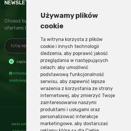
NEWSLETTER
Używamy plików
Chcesz być na bieżąco z nowinkami, specjalnymi
cookie
ofertami lub najnowszymi wydarzeniami?
Ta witryna korzysta z plików
cookie i innych technologii
śledzenia, aby poprawić jakość
przeglądania w następujących
zapisz
wypisz
celach:
aby umożliwić
Informacja o administratorze i przetwarzaniu danych
podstawową funkcjonalność
osobowych
serwisu
,
aby zapewnić lepsze
wrażenia z korzystania ze strony
internetowej
,
aby zmierzyć Twoje
zainteresowanie naszymi
produktami i usługami oraz
personalizować interakcje
marketingowe
,
aby dostarczać
dieta orkiszowa
,
mąka orkiszowa
,
nalewki św hildegardy
,
ogrody
reklamy które są dla Ciebie
hildegardy
,
orkisz
,
produkty orkiszowe
,
przepisy św hildegardy
,