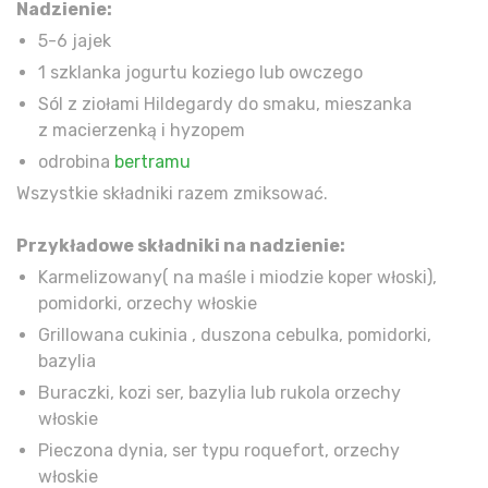
Nadzienie:
5-6 jajek
1 szklanka jogurtu koziego lub owczego
Sól z ziołami Hildegardy do smaku, mieszanka
z macierzenką i hyzopem
odrobina
bertramu
Wszystkie składniki razem zmiksować.
Przykładowe składniki na nadzienie:
Karmelizowany( na maśle i miodzie koper włoski),
pomidorki, orzechy włoskie
Grillowana cukinia , duszona cebulka, pomidorki,
bazylia
Buraczki, kozi ser, bazylia lub rukola orzechy
włoskie
Pieczona dynia, ser typu roquefort, orzechy
włoskie