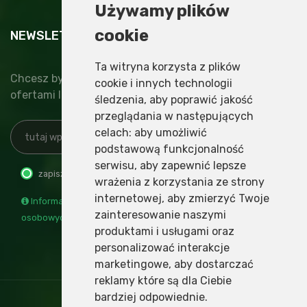
Używamy plików
cookie
NEWSLETTER
Ta witryna korzysta z plików
Chcesz być na bieżąco z nowinkami, specjalnymi
cookie i innych technologii
ofertami lub najnowszymi wydarzeniami?
śledzenia, aby poprawić jakość
przeglądania w następujących
celach:
aby umożliwić
podstawową funkcjonalność
serwisu
,
aby zapewnić lepsze
zapisz
wypisz
wrażenia z korzystania ze strony
internetowej
,
aby zmierzyć Twoje
Informacja o administratorze i przetwarzaniu danych
zainteresowanie naszymi
osobowych
produktami i usługami oraz
personalizować interakcje
marketingowe
,
aby dostarczać
reklamy które są dla Ciebie
bardziej odpowiednie
.