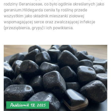
rodziny Geraniaceae, co było ogólnie określanych jako
geranium.Hildegarda ceniła tę roślinę przede
wszystkim jako składnik mieszanki ziołowej
wspomagającej serce oraz zwalczającej infekcje
(przeziębienia, grypy) i ich powikłania.
Październik 18, 2025