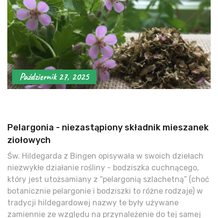
Październik 27, 2025
Pelargonia - niezastąpiony składnik mieszanek
ziołowych
Św. Hildegarda z Bingen opisywała w swoich dziełach
niezwykłe działanie rośliny - bodziszka cuchnącego,
który jest utożsamiany z “pelargonią szlachetną” (choć
botanicznie pelargonie i bodziszki to różne rodzaje) w
tradycji hildegardowej nazwy te były używane
zamiennie ze względu na przynależenie do tej samej