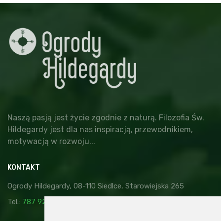
Naszą pasją jest życie zgodnie z naturą. Filozofia Św.
Hildegardy jest dla nas inspiracją, przewodnikiem,
motywacją w rozwoju...
KONTAKT
Ogrody Hildegardy, 08-110 Siedlce, Starowiejska 265
Tel.:
787 929 878
,
kontakt@ogrodyhildegardy.pl