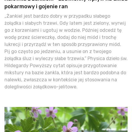
pokarmowy i gojenie ran
„Żankiel jest bardzo dobry w przypadku słabego
żołądka i słabych trzewi. Gdy latem jest zielony, wyrwij
go z korzeniami i ugotuj w wodzie. Później odcedź tę
wodę przez ściereczkę, dodaj do niej miód i trochę
lukrecji i przyrządź w ten sposób przyprawiony miód.
Pij go często po jedzeniu, a usunie on z twojego
żołądka śluz i wyleczy słabe trzewia.” Physica dzieło św.
Hildegardy Powyższy cytat opisuje przygotowanie
mikstury na bazie żankla, która jest bardzo podobna do
nalewki, zwłaszcza w kontekście jej stosowania na
dolegliwości żołądkowo-jelitowe.