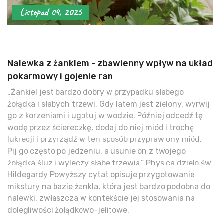
Listopad 04, 2025
Nalewka z żanklem - zbawienny wpływ na układ
pokarmowy i gojenie ran
„Żankiel jest bardzo dobry w przypadku słabego
żołądka i słabych trzewi. Gdy latem jest zielony, wyrwij
go z korzeniami i ugotuj w wodzie. Później odcedź tę
wodę przez ściereczkę, dodaj do niej miód i trochę
lukrecji i przyrządź w ten sposób przyprawiony miód.
Pij go często po jedzeniu, a usunie on z twojego
żołądka śluz i wyleczy słabe trzewia.” Physica dzieło św.
Hildegardy Powyższy cytat opisuje przygotowanie
mikstury na bazie żankla, która jest bardzo podobna do
nalewki, zwłaszcza w kontekście jej stosowania na
dolegliwości żołądkowo-jelitowe.