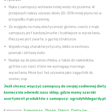
Mąka z samopszy wchłania mniej wody niż pszenna. W
przepisach należy używać około 20-30% mniej płynu niż w
przypadku mąki pszennej.
Ze względu na małą elastyczność glutenu, ciasto z mąki
samopszy jest bardziej kruche i trudniejsze w wyrastaniu.
Pieczywo jest zwarte, o gęstej strukturze.
Wypieki mają charakterystyczny, lekko orzechowy
posmak i żółtawy kolor.
Nadaje się do pieczenia chleba, a także do naleśników,
gofrów czy ciast, które nie wymagają mocnego
wyrastania. Może być też używana jako zagęstnik do
sosów i zup.
Jeśli chcesz włączyć samopszę do swojej codiennej diety
koniecznie odwiedź nasz sklep, gdzie mamy szeroki
asortymrnt produktów z samopszy:
ogrodyhildegardy.pl
Kategorie:
Samopsza
,
Zboże
,
Orkisz
,
Dieta św