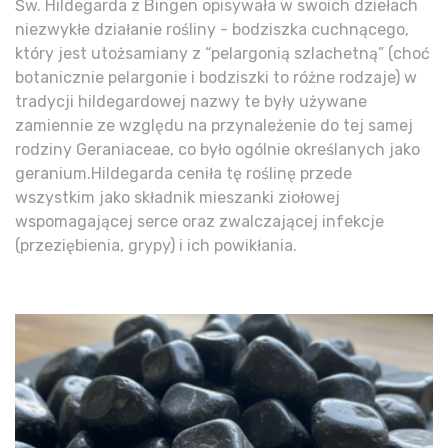
Św. Hildegarda z Bingen opisywała w swoich dziełach
niezwykłe działanie rośliny - bodziszka cuchnącego,
który jest utożsamiany z “pelargonią szlachetną” (choć
botanicznie pelargonie i bodziszki to różne rodzaje) w
tradycji hildegardowej nazwy te były używane
zamiennie ze względu na przynależenie do tej samej
rodziny Geraniaceae, co było ogólnie określanych jako
geranium.Hildegarda ceniła tę roślinę przede
wszystkim jako składnik mieszanki ziołowej
wspomagającej serce oraz zwalczającej infekcje
(przeziębienia, grypy) i ich powikłania.