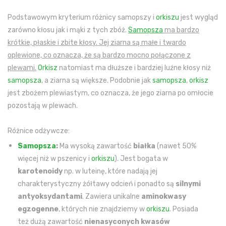
Podstawowym kryterium różnicy samopszy i
orkiszu
jest wygląd
zarówno kłosu jak i mąki z tych zbóż.
Samopsza
ma bardzo
krótkie, płaskie i zbite kłosy. Jej ziarna są małe i twardo
oplewione, co oznacza, że są bardzo mocno połączone z
plewami.
Orkisz
natomiast ma dłuższe i bardziej luźne kłosy niż
samopsza
, a ziarna są większe. Podobnie jak
samopsza
,
orkisz
jest zbożem plewiastym, co oznacza, że jego ziarna po omłocie
pozostają w plewach.
Różnice odżywcze:
Samopsza
:
Ma wysoką zawartość
białka
(nawet 50%
więcej niż w pszenicy i
orkiszu
). Jest bogata w
karotenoidy
np. w luteinę, które nadają jej
charakterystyczny żółtawy odcień i ponadto są
silnymi
antyoksydantami
. Zawiera unikalne
aminokwasy
egzogenne
, których nie znajdziemy w
orkiszu
. Posiada
też dużą zawartość
nienasyconych kwasów