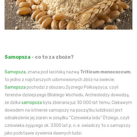
Samopsza
- co to za zboże?
Samopsza
, znana pod łacińską nazwą
Triticum monococcum
,
to jedno z najstarszych udomowionych zbóż na świecie.
Samopsza
pochodzi z obszaru Żyznego Półksiężyca, czyli
terenów dzisiejszego Bliskiego Wschodu. Archeolodzy dowodzą,
że dzika
samopsza
była zbierana już 30 000 lat temu. Ciekawym
dowodem na istnienie samopszy na początku ludzkości jest
odnalezienie jej ziaren w żołądku “Człowieka lodu” Ötziego, czyli
człowieka żyjącego ok. 3300 lat p. n. e. świadczy to o samopszy
jako podstawie żywienia dawnych ludzi.