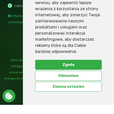
serwisu
,
aby zapewnić lepsze
zapisz
wypisz
wrażenia z korzystania ze strony
internetowej
,
aby zmierzyć Twoje
Informacja o administratorze i przetwarzaniu danych
zainteresowanie naszymi
osobowych
produktami i usługami oraz
personalizować interakcje
marketingowe
,
aby dostarczać
reklamy które są dla Ciebie
bardziej odpowiednie
.
dieta orkiszowa
,
mąka orkiszowa
,
nalewki św hildegardy
,
ogrody
Zgoda
hildegardy
,
orkisz
,
produkty orkiszowe
,
przepisy św hildegardy
,
przyprawy św hildegardy
,
św hildegarda
,
św hildegarda dieta
,
św
Odmawiam
hildegarda mąka
,
św hildegarda przyprawy
,
św hildegarda zioła
,
zioła św
hildegardy
Zmiana ustawień
Polityka prywatności
Kontakt
Zamów konsultację
Mapa serwisu
Copyrights © 2026
MOUTON.pl
All Right Reserved.