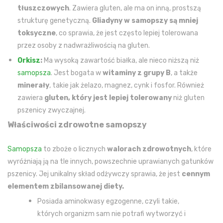
tłuszczowych
. Zawiera gluten, ale ma on inną, prostszą
strukturę genetyczną.
Gliadyny w samopszy są mniej
toksyczne
, co sprawia, że jest często lepiej tolerowana
przez osoby z nadwrażliwością na gluten.
Orkisz
:
Ma wysoką zawartość białka, ale nieco niższą niż
samopsza
. Jest bogata w
witaminy z grupy B
, a także
minerały
, takie jak żelazo, magnez, cynk i fosfor. Również
zawiera
gluten, który jest lepiej tolerowany
niż gluten
pszenicy zwyczajnej.
Właściwości zdrowotne samopszy
Samopsza
to zboże o licznych
walorach zdrowotnych
, które
wyróżniają ją na tle innych, powszechnie uprawianych gatunków
pszenicy. Jej unikalny skład odżywczy sprawia, że jest
cennym
elementem zbilansowanej diety.
Posiada aminokwasy egzogenne, czyli takie,
których organizm sam nie potrafi wytworzyć i