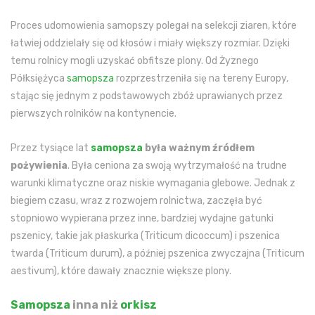
Proces udomowienia samopszy polegał na selekcji ziaren, które
łatwiej oddzielały się od kłosów i miały większy rozmiar. Dzięki
temu rolnicy mogli uzyskać obfitsze plony. Od Żyznego
Półksiężyca
samopsza
rozprzestrzeniła się na tereny Europy,
stając się jednym z podstawowych zbóż uprawianych przez
pierwszych rolników na kontynencie.
Przez tysiące lat
samopsza
była ważnym źródłem
pożywienia
. Była ceniona za swoją wytrzymałość na trudne
warunki klimatyczne oraz niskie wymagania glebowe. Jednak z
biegiem czasu, wraz z rozwojem rolnictwa, zaczęła być
stopniowo wypierana przez inne, bardziej wydajne gatunki
pszenicy, takie jak płaskurka (Triticum dicoccum) i pszenica
twarda (Triticum durum), a później pszenica zwyczajna (Triticum
aestivum), które dawały znacznie większe plony.
Samopsza
inna niż
orkisz