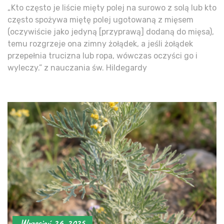
„Kto często je liście mięty polej na surowo z solą lub kto
często spożywa miętę polej ugotowaną z mięsem
(oczywiście jako jedyną [przyprawą] dodaną do mięsa),
temu rozgrzeje ona zimny żołądek, a jeśli żołądek
przepełnia trucizna lub ropa, wówczas oczyści go i
wyleczy.” z nauczania św. Hildegardy
Wrzesień 26, 2025