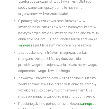
trzeba dostarczać ich z pożywieniem. Dlatego
spożywanie samopszy pomoże naszemu
organizmowi w tworzeniu białek.
O połowę większa zawartość tłuszczów, w
szczególności tłuszczów nienasyconych, które w
naszym organizmie są szczególnie cenione za m. in.
obniżanie poziomu “złego” cholesterolu sprawia,że
samopsza
jest lepszym wyborem niż pszenica.
Jest doskonałym źródłem magnezu, cynku,
manganu i żelaza, które są kluczowe dla
prawidłowego funkcjonowania układu nerwowego,
odpornościowego i krwionośnego.
Zawartość karotenoidów w szczególności luteiny i
zeaksantyny jako silne przeciwutleniacze chronią
wzrok przed szkodliwym promieniowaniem UV i
mogą pomagać w zapobieganiu chorobom serca.
Podobnie jak inne pełnoziarniste zboża,
samopsza