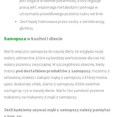
jest bogata w błonnik pokarmowy, który reguluje
pracę jelit, wspomaga metabolizm i pomaga w
utrzymaniu prawidłowego poziomu cukru we krwi.
Jest lepiej tolerowana przez osoby z nietolerancją
glutenu.
Samopsza
w kuchni i diecie
Warto włączyć samopszę do naszej diety ze względu na jej
walory zdrowotne, które są bardziej wartościowe dla nas niż
walory pszenicy zwyczajnej. W szczególności obecnie, kiedy
mamy
pod dostatkiem produktów z samopszy
, możemy z
łatwością znaleźć i zakupić mąkę z samopszy z której można
upiec doskonały chleb, ziarno z samopszy, które świetnie
zastąpi np. ryż w naszej diecie. Warto też zamienić pszenne
makarony na makarony z mąki z samopszy.
Jeśli będziemy używać mąki z samopszy należy pamiętać
o tym, że: