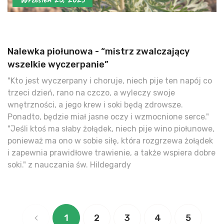
Nalewka piołunowa - “mistrz zwalczający
wszelkie wyczerpanie”
"Kto jest wyczerpany i choruje, niech pije ten napój co
trzeci dzień, rano na czczo, a wyleczy swoje
wnętrzności, a jego krew i soki będą zdrowsze.
Ponadto, będzie miał jasne oczy i wzmocnione serce."
"Jeśli ktoś ma słaby żołądek, niech pije wino piołunowe,
ponieważ ma ono w sobie siłę, która rozgrzewa żołądek
i zapewnia prawidłowe trawienie, a także wspiera dobre
soki." z nauczania św. Hildegardy
1
2
3
4
5