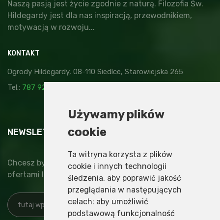
Naszą pasją jest życie zgodnie z naturą. Filozofia Św.
Hildegardy jest dla nas inspiracją, przewodnikiem,
motywacją w rozwoju...
KONTAKT
Ogrody Hildegardy, 08-110 Siedlce, Starowiejska 265
Tel.:
787 929 878
,
kontakt@ogrodyhildegardy.pl
Używamy plików
cookie
NEWSLETTER
Ta witryna korzysta z plików
Chcesz być na bieżąco z nowinkami, specjalnymi
cookie i innych technologii
ofertami lub najnowszymi wydarzeniami?
śledzenia, aby poprawić jakość
przeglądania w następujących
celach:
aby umożliwić
podstawową funkcjonalność