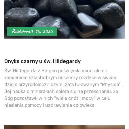
Październik 18, 2025
Onyks czarny u św. Hildegardy
Św. Hildegarda z Bingen poświęciła minerałom i
kamieniom szlachetnym obszerny rozdział w swoim
dziele przyrodoleczniczym, zatytułowanym "Physica" .
Jej nauka o minerałach opiera się na przekonaniu, że
Bóg pozostawił w nich "wiele cnót i mocy" w celu
niesienia pomocy i uzdrawiania człowieka.