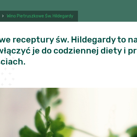
Wino Pietruszkowe Św. Hildegardy
we receptury św. Hildegardy to 
łączyć je do codziennej diety i p
ciach.