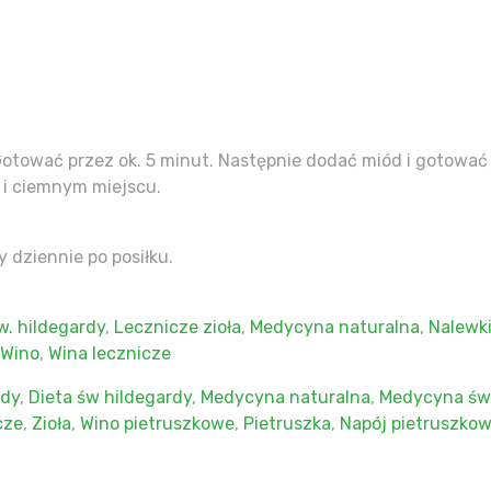
otować przez ok. 5 minut. Następnie dodać miód i gotować 
 i ciemnym miejscu.
zy dziennie po posiłku.
. hildegardy
,
Lecznicze zioła
,
Medycyna naturalna
,
Nalewki
Wino
,
Wina lecznicze
rdy
,
Dieta św hildegardy
,
Medycyna naturalna
,
Medycyna św.
cze
,
Zioła
,
Wino pietruszkowe
,
Pietruszka
,
Napój pietruszko