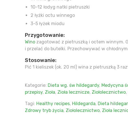
10-12 łodyg natki pietruszki
2 łyżki octu winnego
3-5 łyżek miodu
Przygotowanie:
Wino
zagotować z pietruszką i octem winnym. G
i przelać do butelki. Przechowywać w chłodnym
Stosowanie:
Pić 1 kieliszek (ok. 20 ml) wina z pietruszką 3 ra
Kategorie:
Dieta wg. św hildegardy
,
Medycyna św
przepisy
,
Zioła
,
Zioła lecznicze
,
Ziołolecznictwo
,
Tagi:
Healthy recipes
,
Hildegarda
,
Dieta hildega
Zdrowy tryb życia
,
Ziołolecznictwo
,
Zioła leczni