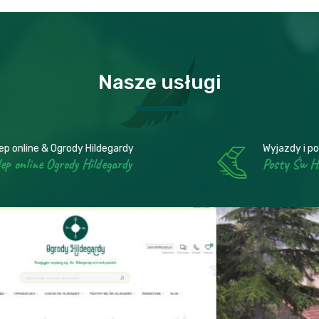
Nasze usługi
Wyjazdy i posty Św Hildegardy
Posty Św Hildegardy w zakonach Benedyktynek
Wyjazdy i posty Św Hildegardy
Posty Św Hildegardy w zakonach
Benedyktynek