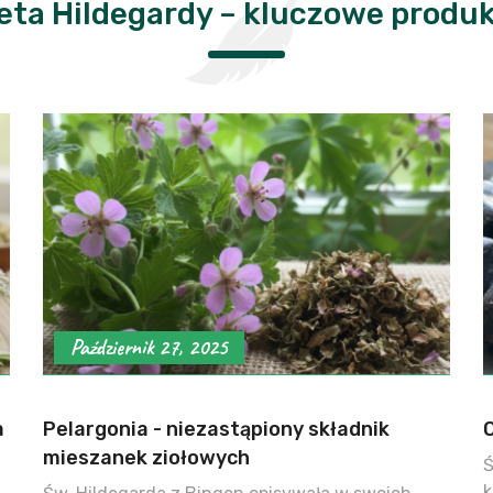
eta Hildegardy – kluczowe produ
Październik 27, 2025
a
Pelargonia - niezastąpiony składnik
mieszanek ziołowych
Ś
k