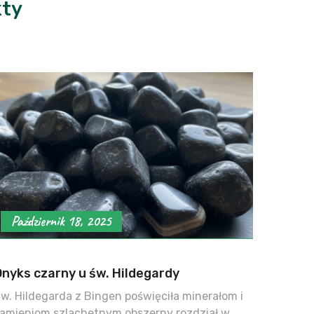
kty
Październik 18, 2025
Onyks czarny u św. Hildegardy
w. Hildegarda z Bingen poświęciła minerałom i
amieniom szlachetnym obszerny rozdział w