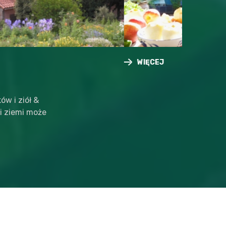
WIĘCEJ
WIĘ
WIĘCEJ
WIĘCEJ
w i ziół &
i ziemi może