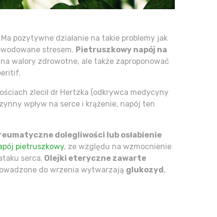
. Ma pozytywne działanie na takie problemy jak
spowodowane stresem.
Pietruszkowy napój na
 na walory zdrowotne, ale także zaproponować
ritif.
lościach zlecił dr Hertzka (odkrywca medycyny
ynny wpływ na serce i krążenie, napój ten
reumatyczne dolegliwości lub osłabienie
apój pietruszkowy
, ze względu na wzmocnienie
ataku serca.
Olejki eteryczne zawarte
owadzone do wrzenia wytwarzają
glukozyd
,