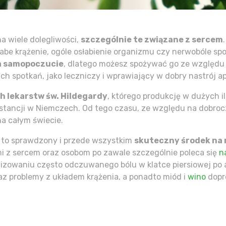
a wiele dolegliwości,
szczególnie te związane z sercem
łabe krążenie, ogóle osłabienie organizmu czy nerwobóle 
a samopoczucie
, dlatego możesz spożywać go ze względu
ch spotkań, jako leczniczy i wprawiający w dobry nastrój ape
h lekarstw św. Hildegardy
, którego produkcję w dużych i
stancji w Niemczech. Od tego czasu, ze względu na dobrocz
a całym świecie.
 to sprawdzony i przede wszystkim
skuteczny środek na 
 z sercem oraz osobom po zawale szczególnie poleca się
n
lizowaniu często odczuwanego bólu w klatce piersiowej po 
az problemy z układem krążenia, a ponadto miód i
wino
dopr