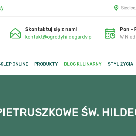
dy
Siedlce
Skontaktuj się z nami
Pon - 
kontakt@ogrodyhildegardy.pl
W Niedz
SKLEP ONLINE
PRODUKTY
BLOG KULINARNY
STYL ŻYCIA
PIETRUSZKOWE ŚW. HILD