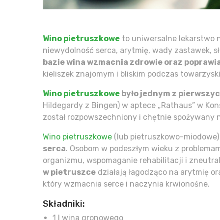
Wino pietruszkowe
to uniwersalne lekarstwo n
niewydolność serca, arytmię, wady zastawek, s
bazie wina wzmacnia zdrowie oraz poprawi
kieliszek znajomym i bliskim podczas towarzyski
Wino pietruszkowe
było jednym z pierwszyc
Hildegardy z Bingen) w aptece „Rathaus” w Kon
został rozpowszechniony i chętnie spożywany n
Wino pietruszkowe
(lub pietruszkowo-miodowe)
serca
. Osobom w podeszłym wieku z problemami
organizmu, wspomaganie rehabilitacji i zneutra
w pietruszce
działają łagodząco na arytmię or
który wzmacnia serce i naczynia krwionośne.
Składniki:
1 l wina gronowego