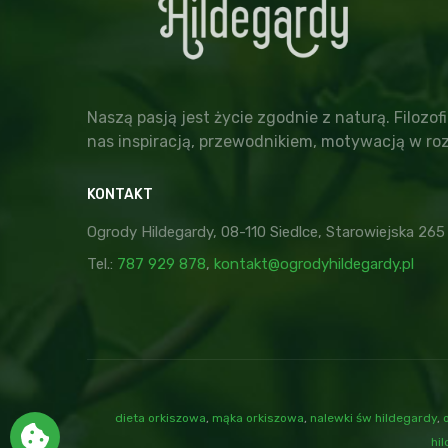
Naszą pasją jest życie zgodnie z naturą. Filozofi
nas inspiracją, przewodnikiem, motywacją w roz
KONTAKT
Ogrody Hildegardy, 08-110 Siedlce, Starowiejska 265
Tel.:
787 929 878
,
kontakt@ogrodyhildegardy.pl
dieta orkiszowa
,
mąka orkiszowa
,
nalewki św hildegardy
,
hi