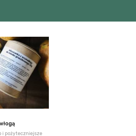
włogą
o i pożyteczniejsze