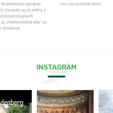
 Wszewłodze górskiej
niż najczystsze złoto.
. Uważała ją za jedną z
in oczyszczających
ją „niedźwiedzią siłą” ze
 działanie.
INSTAGRAM