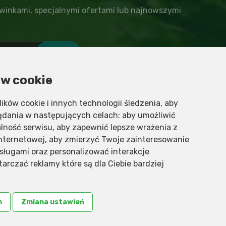
winkami, specjalnymi ofertami lub najnowszymi
w cookie
e i przetwarzaniu danych osobowych
lików cookie i innych technologii śledzenia, aby
lądania w następujących celach:
aby umożliwić
lność serwisu
,
aby zapewnić lepsze wrażenia z
internetowej
,
aby zmierzyć Twoje zainteresowanie
sługami oraz personalizować interakcje
tarczać reklamy które są dla Ciebie bardziej
m
Zmiana ustawień
awy św hildegardy
,
św hildegarda
,
św hildegarda dieta
,
św
rdy