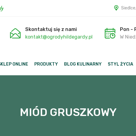
dy
Siedlce
Skontaktuj się z nami
Pon - 
kontakt@ogrodyhildegardy.pl
W Niedz
SKLEP ONLINE
PRODUKTY
BLOG KULINARNY
STYL ŻYCIA
MIÓD GRUSZKOWY