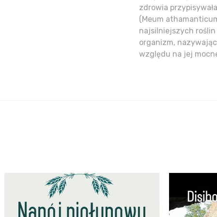
zdrowia przypisywała
(Meum athamanticum)
najsilniejszych rośl
organizm, nazywając 
względu na jej mocne