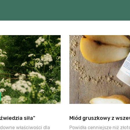
źwiedzia siła"
Miód gruszkowy z wsze
udowne właściwości dla
Powidła cenniejsze niż złot