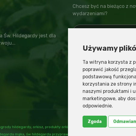
Chcesz być na bieżąco z no
wydarzeniami?
a Św. Hildegardy jest dla
woju...
Używamy plikó
zapisz
wypisz
Informacja o administratorz
Ta witryna korzysta z p
poprawić jakość przeg
podstawową funkcjona
korzystania ze strony 
naszymi produktami i u
marketingowe
,
aby dos
odpowiednie
.
Zgoda
Odmawia
ogrody hildegardy
,
orkisz
,
produkty orkiszowe
,
przepisy św hildegardy
,
przypr
ldegarda mąka
,
św hildegarda przyprawy
,
św hildegarda zioła
,
zioła św hildega