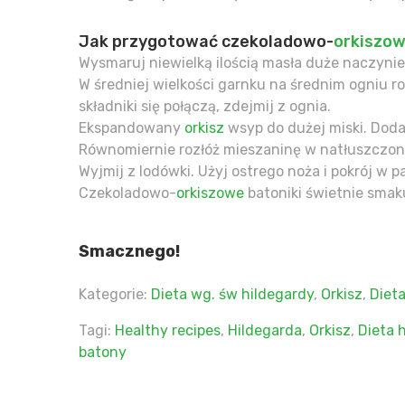
Jak przygotować czekoladowo-
orkiszo
Wysmaruj niewielką ilością masła duże naczynie
W średniej wielkości garnku na średnim ogniu ro
składniki się połączą, zdejmij z ognia.
Ekspandowany
orkisz
wsyp do dużej miski. Doda
Równomiernie rozłóż mieszaninę w natłuszczony
Wyjmij z lodówki. Użyj ostrego noża i pokrój w p
Czekoladowo-
orkiszowe
batoniki świetnie sma
Smacznego!
Kategorie:
Dieta wg. św hildegardy
,
Orkisz
,
Diet
Tagi:
Healthy recipes
,
Hildegarda
,
Orkisz
,
Dieta 
batony