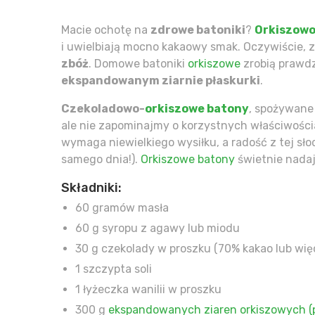
Macie ochotę na
zdrowe batoniki
?
Orkiszow
i uwielbiają mocno kakaowy smak. Oczywiście, z
zbóż
. Domowe batoniki
orkiszowe
zrobią prawdz
ekspandowanym ziarnie płaskurki
.
Czekoladowo-
orkiszowe batony
, spożywane
ale nie zapominajmy o korzystnych właściwości
wymaga niewielkiego wysiłku, a radość z tej sło
samego dnia!).
Orkiszowe batony
świetnie nadaj
Składniki:
60 gramów masła
60 g syropu z agawy lub miodu
30 g czekolady w proszku (70% kakao lub wię
1 szczypta soli
1 łyżeczka wanilii w proszku
300 g
ekspandowanych ziaren orkiszowych (p