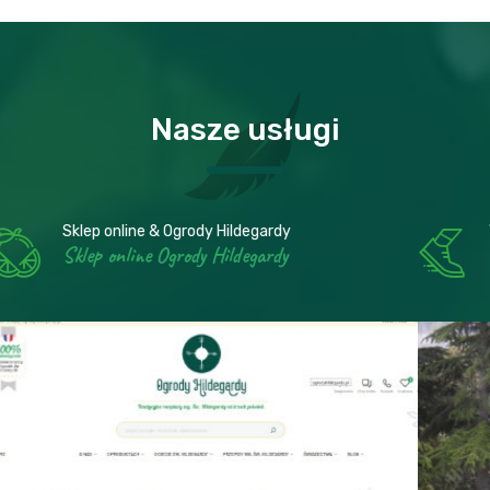
Nasze usługi
Wyjazdy i posty Św Hildegardy
Posty Św Hildegardy w zakonach Benedyktynek
Wyjazdy i posty Św Hildegardy
Posty Św Hildegardy w zakonach
Benedyktynek