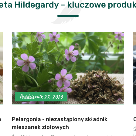
eta Hildegardy – kluczowe produ
Październik 27, 2025
a
Pelargonia - niezastąpiony składnik
mieszanek ziołowych
Ś