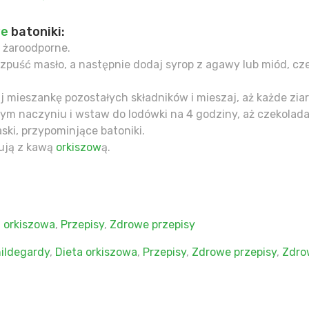
we
batoniki:
 żaroodporne.
zpuść masło, a następnie dodaj syrop z agawy lub miód, czek
j mieszankę pozostałych składników i mieszaj, aż każde zia
m naczyniu i wstaw do lodówki na 4 godziny, aż czekolada
aski, przypominjące batoniki.
kują z kawą
orkiszow
ą.
a orkiszowa
,
Przepisy
,
Zdrowe przepisy
hildegardy
,
Dieta orkiszowa
,
Przepisy
,
Zdrowe przepisy
,
Zdro