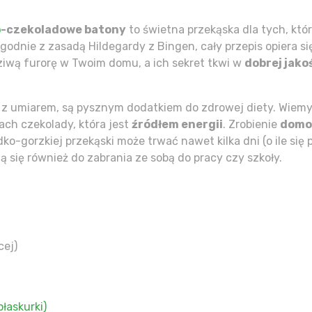
o
-czekoladowe batony
to świetna przekąska dla tych, któ
godnie z zasadą Hildegardy z Bingen, cały przepis opiera s
iwą furorę w Twoim domu, a ich sekret tkwi w
dobrej jako
 z umiarem, są pysznym dodatkiem do zdrowej diety. Wiemy
ach czekolady, która jest
źródłem energii
. Zrobienie
domo
dko-gorzkiej przekąski może trwać nawet kilka dni (o ile si
ą się również do zabrania ze sobą do pracy czy szkoły.
cej)
łaskurki)