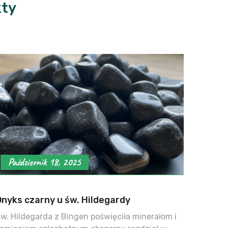
kty
Październik 18, 2025
Onyks czarny u św. Hildegardy
w. Hildegarda z Bingen poświęciła minerałom i