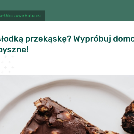
-Orkiszowe Batoniki
a słodką przekąskę? Wypróbuj domo
epyszne!