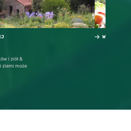
WIĘCEJ
WIĘ
WIĘCEJ
WIĘCEJ
w i ziół &
i ziemi może