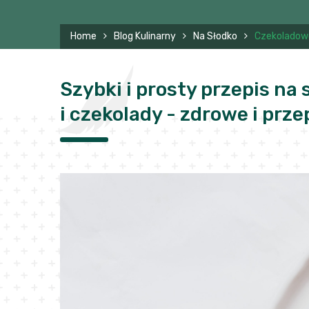
Home
Blog Kulinarny
Na Słodko
Czekoladowo
Szybki i prosty przepis n
i czekolady - zdrowe i prz