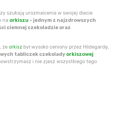
rzy szukają urozmaicenia w swojej diecie
ię na
orkiszu
– jednym z najzdrowszych
ści ciemnej czekoladzie oraz
, że
orkisz
był wysoko ceniony przez Hildegardę,
wych tabliczek czekolady
orkiszowej
ę powstrzymasz i nie zjesz wszystkiego tego