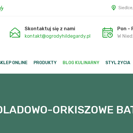
dy
Siedlce
Skontaktuj się z nami
Pon - 
kontakt@ogrodyhildegardy.pl
W Niedz
SKLEP ONLINE
PRODUKTY
BLOG KULINARNY
STYL ŻYCIA
OLADOWO-ORKISZOWE BAT