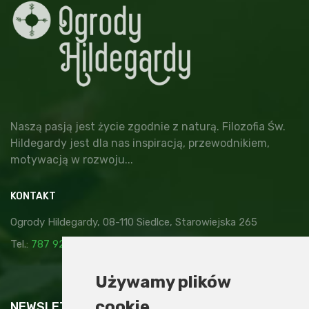
Naszą pasją jest życie zgodnie z naturą. Filozofia Św.
Hildegardy jest dla nas inspiracją, przewodnikiem,
motywacją w rozwoju...
KONTAKT
Ogrody Hildegardy, 08-110 Siedlce, Starowiejska 265
Tel.:
787 929 878
,
kontakt@ogrodyhildegardy.pl
Używamy plików
cookie
NEWSLETTER