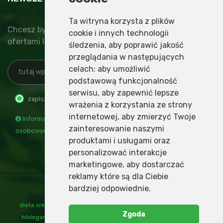
Ta witryna korzysta z plików
Chcesz być na bieżąco z nowinkami, specjalnymi
cookie i innych technologii
ofertami lub najnowszymi wydarzeniami?
śledzenia, aby poprawić jakość
przeglądania w następujących
celach:
aby umożliwić
podstawową funkcjonalność
serwisu
,
aby zapewnić lepsze
zapisz
wypisz
wrażenia z korzystania ze strony
internetowej
,
aby zmierzyć Twoje
Informacja o administratorze i przetwarzaniu danych
zainteresowanie naszymi
osobowych
produktami i usługami oraz
personalizować interakcje
marketingowe
,
aby dostarczać
reklamy które są dla Ciebie
bardziej odpowiednie
.
dieta orkiszowa
,
mąka orkiszowa
,
nalewki św hildegardy
,
ogrody
Zgoda
hildegardy
,
orkisz
,
produkty orkiszowe
,
przepisy św hildegardy
,