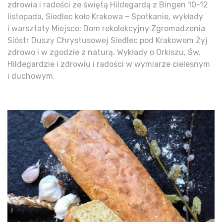
zdrowia i radości ze świętą Hildegardą z Bingen 10-12
listopada, Siedlec koło Krakowa – Spotkanie, wykłady
i warsztaty Miejsce: Dom rekolekcyjny Zgromadzenia
Sióstr Duszy Chrystusowej Siedlec pod Krakowem Żyj
zdrowo i w zgodzie z naturą. Wykłady o Orkiszu, Św.
Hildegardzie i zdrowiu i radości w wymiarze cielesnym
i duchowym.