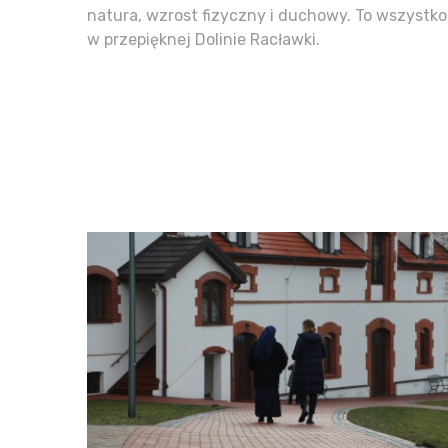
natura, wzrost fizyczny i duchowy. To wszystko
w przepięknej Dolinie Racławki.