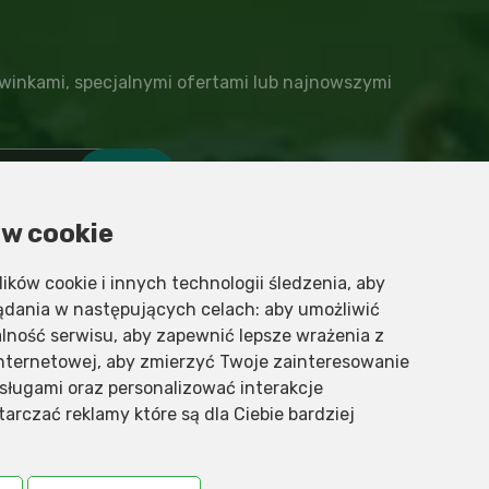
winkami, specjalnymi ofertami lub najnowszymi
w cookie
e i przetwarzaniu danych osobowych
lików cookie i innych technologii śledzenia, aby
lądania w następujących celach:
aby umożliwić
lność serwisu
,
aby zapewnić lepsze wrażenia z
internetowej
,
aby zmierzyć Twoje zainteresowanie
sługami oraz personalizować interakcje
tarczać reklamy które są dla Ciebie bardziej