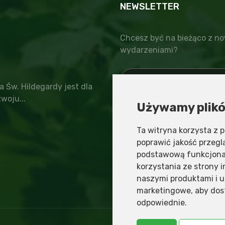
NEWSLETTER
Chcesz być na bieżąco z no
wydarzeniami?
a Św. Hildegardy jest dla
woju...
Używamy plikó
zapisz
wypisz
Informacja o administratorz
Ta witryna korzysta z p
poprawić jakość przeg
podstawową funkcjona
korzystania ze strony 
naszymi produktami i u
marketingowe
,
aby dos
odpowiednie
.