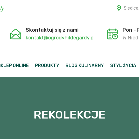
dy
Siedlce
Skontaktuj się z nami
Pon - 
kontakt@ogrodyhildegardy.pl
W Niedz
SKLEP ONLINE
PRODUKTY
BLOG KULINARNY
STYL ŻYCIA
REKOLEKCJE