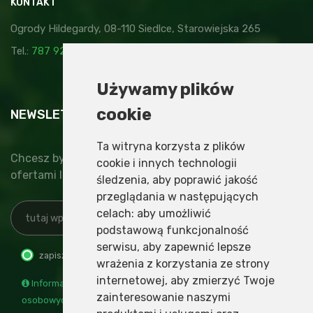
KONTAKT
Ogrody Hildegardy, 08-110 Siedlce, Starowiejska 265
Tel.:
787 929 878
,
kontakt@ogrodyhildegardy.pl
Używamy plików
cookie
NEWSLETTER
Ta witryna korzysta z plików
Chcesz być na bieżąco z nowinkami, specjalnymi
cookie i innych technologii
ofertami lub najnowszymi wydarzeniami?
śledzenia, aby poprawić jakość
przeglądania w następujących
celach:
aby umożliwić
podstawową funkcjonalność
serwisu
,
aby zapewnić lepsze
zapisz
wypisz
wrażenia z korzystania ze strony
internetowej
,
aby zmierzyć Twoje
Informacja o administratorze i przetwarzaniu danych
zainteresowanie naszymi
osobowych