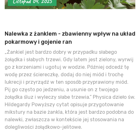
Listopad 04, 2025
Nalewka z żanklem - zbawienny wpływ na układ
pokarmowy i gojenie ran
„Żankiel jest bardzo dobry w przypadku słabego
żołądka i słabych trzewi. Gdy latem jest zielony, wyrwij
go z korzeniami i ugotuj w wodzie. Później odcedź tę
wodę przez ściereczkę, dodaj do niej miód i trochę
lukrecji i przyrządź w ten sposób przyprawiony miód.
Pij go często po jedzeniu, a usunie on z twojego
żołądka śluz i wyleczy słabe trzewia.” Physica dzieło św.
Hildegardy Powyższy cytat opisuje przygotowanie
mikstury na bazie żankla, która jest bardzo podobna do
nalewki, zwłaszcza w kontekście jej stosowania na
dolegliwości żołądkowo-jelitowe.