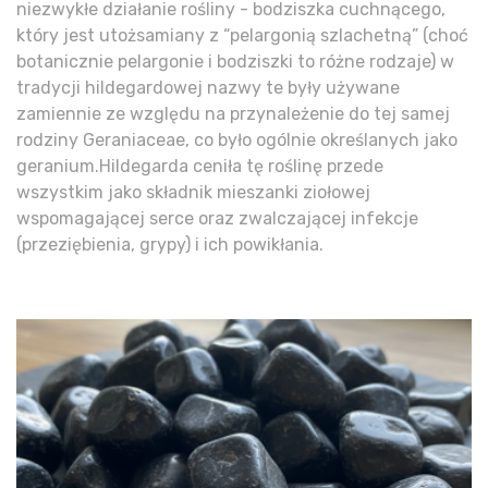
niezwykłe działanie rośliny - bodziszka cuchnącego,
który jest utożsamiany z “pelargonią szlachetną” (choć
botanicznie pelargonie i bodziszki to różne rodzaje) w
tradycji hildegardowej nazwy te były używane
zamiennie ze względu na przynależenie do tej samej
rodziny Geraniaceae, co było ogólnie określanych jako
geranium.Hildegarda ceniła tę roślinę przede
wszystkim jako składnik mieszanki ziołowej
wspomagającej serce oraz zwalczającej infekcje
(przeziębienia, grypy) i ich powikłania.