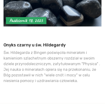
Październik 18, 2025
Onyks czarny u św. Hildegardy
Św. Hildegarda z Bingen poświęciła minerałom i
kamieniom szlachetnym obszerny rozdział w swoim
dziele przyrodoleczniczym, zatytułowanym "Physica" .
Jej nauka o minerałach opiera się na przekonaniu, że
Bóg pozostawił w nich "wiele cnót i mocy" w celu
niesienia pomocy i uzdrawiania człowieka.